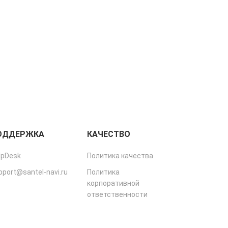
ОДДЕРЖКА
КАЧЕСТВО
lpDesk
Политика качества
pport@santel-navi.ru
Политика
корпоративной
ответственности