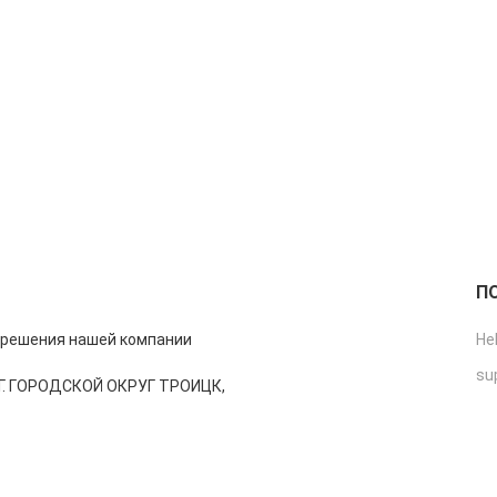
П
&amp;nbsp;
зрешения нашей компании
He
su
Р.Г. ГОРОДСКОЙ ОКРУГ ТРОИЦК,